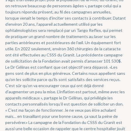
on retrouve beaucoup de personnes âgées », partage celui qui a
toujours répondu présent, au fil des campagnes annuelles,
lorsque venait le temps d’inciter ses contacts à contribuer. Datant
d’environ 20 ans, l’appareil actuellement utilisé par les
ophtalmologistes sera remplacé par un Tango Reflex, qui permet
de pratiquer un grand nombre de traitements au laser sur les
parties antérieures et postérieures de l’œil. Un équipement fort
utile. En 2022 seulement, environ 360 chirurgies de la cataracte
ont été effectuées au CSSS du Granit. La précédente campagne
de sollicitation de la Fondation avait permis d’amasser 101 530$.
Le Dr Gélinas est confiant que cet objectif sera dépassé. «Les
gens sont de plus en plus généreux. Certains nous appellent sans
qu’on les sollicite parce qu’ils sont satisfaits des services reçus.
C’est sûr qu’on va encourager ceux qui ont déjà donné
d’augmenter un peu la mise. L’inflation est partout, même avec les
appareils médicaux », partage le Dr Gélinas, qui privilégie les
contacts personnalisés lorsqu’il est question de solliciter un don.
« C’est ma façon de fonctionner. Je ne veux pas être achalant
mais… en travaillant pour une bonne cause, ça vaut la peine de
persévérer.» La campagne de la Fondation du CSSS du Granit est
aussi une belle occasion de rappeler que le centre hospitalier jouit